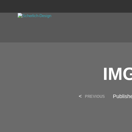
IM
<
Publis
PREVIOUS