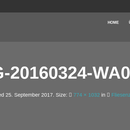
HOME
G-20160324-WA0
hed
25. September 2017
. Size:
774 × 1032
in
Fliesen