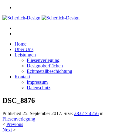
Home
Über Uns
Leistungen
Fliesenverlegung
Designoberflächen
Echtmetallbeschichtung
Kontakt
Impressum
Datenschutz
DSC_8876
Published
25. September 2017
. Size:
2832 × 4256
in
Fliesenverlegung
<
Previous
Next
>