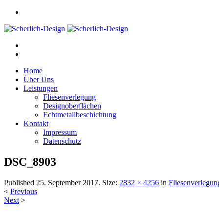
Home
Über Uns
Leistungen
Fliesenverlegung
Designoberflächen
Echtmetallbeschichtung
Kontakt
Impressum
Datenschutz
DSC_8903
Published
25. September 2017
. Size:
2832 × 4256
in
Fliesenverlegun
<
Previous
Next
>